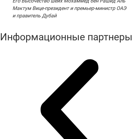
Его Высочество шейх Мохаммед бен Рашид Аль
Мактум Вице-президент и премьер-министр ОАЭ
и правитель Дубай
Информационные партнеры